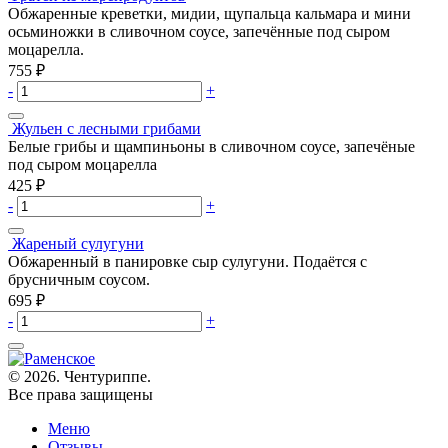
Обжаренные креветки, мидии, щупальца кальмара и мини
осьминожки в сливочном соусе, запечённые под сыром
моцарелла.
755
₽
-
+
Жульен с лесными грибами
Белые грибы и щампиньоны в сливочном соусе, запечёные
под сыром моцарелла
425
₽
-
+
Жареный сулугуни
Обжаренный в панировке сыр сулугуни. Подаётся с
брусничным соусом.
695
₽
-
+
© 2026. Чентуриппе.
Все права защищены
Меню
Отзывы