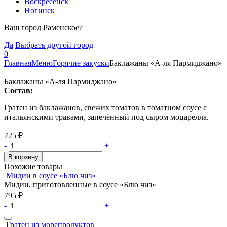
Воскресенск
Ногинск
Ваш город Раменское?
Да
Выбрать другой город
0
Главная
Меню
Горячие закуски
Баклажаны «А-ля Пармиджано»
Баклажаны «А-ля Пармиджано»
Состав:
Гратен из баклажанов, свежих томатов в томатном соусе с
итальянскими травами, запечённый под сыром моцарелла.
725
₽
-
+
В корзину
Похожие товары
Мидии в соусе «Блю чиз»
Мидии, приготовленные в соусе «Блю чиз»
795
₽
-
+
Гратен из морепродуктов