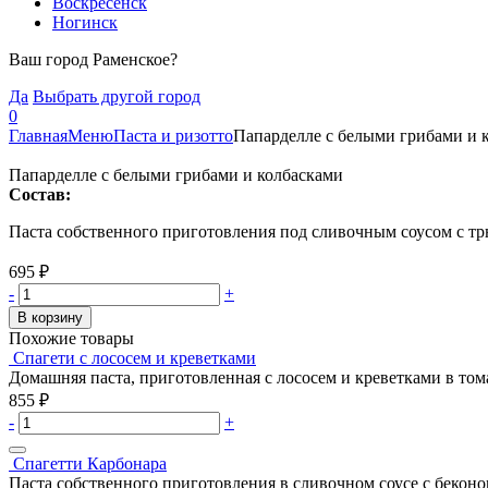
Воскресенск
Ногинск
Ваш город Раменское?
Да
Выбрать другой город
0
Главная
Меню
Паста и ризотто
Папарделле с белыми грибами и 
Папарделле с белыми грибами и колбасками
Состав:
Паста собственного приготовления под сливочным соусом с т
695
₽
-
+
В корзину
Похожие товары
Спагети с лососем и креветками
Домашняя паста, приготовленная с лососем и креветками в том
855
₽
-
+
Спагетти Карбонара
Паста собственного приготовления в сливочном соусе с бекон