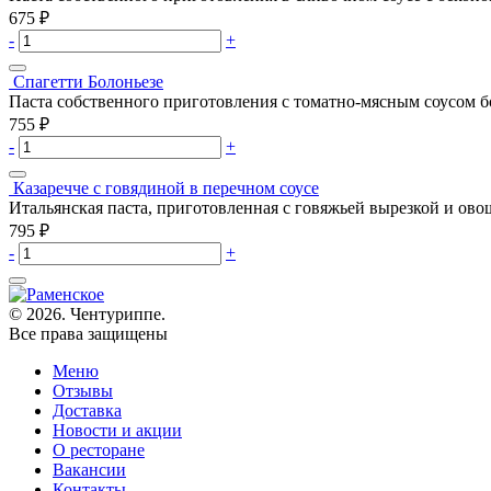
675
₽
-
+
Спагетти Болоньезе
Паста собственного приготовления с томатно-мясным соусом б
755
₽
-
+
Казаречче с говядиной в перечном соусе
Итальянская паста, приготовленная с говяжьей вырезкой и ово
795
₽
-
+
© 2026. Чентуриппе.
Все права защищены
Меню
Отзывы
Доставка
Новости и акции
О ресторане
Вакансии
Контакты