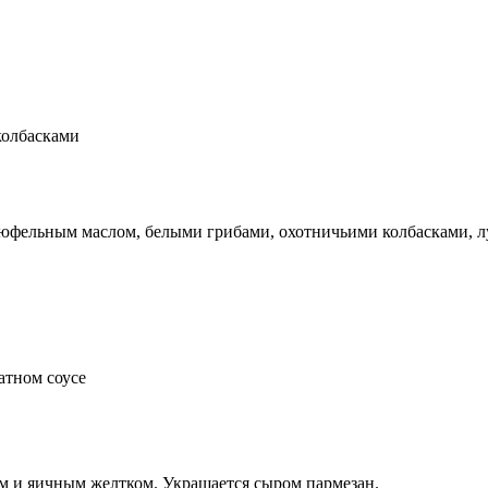
колбасками
рюфельным маслом, белыми грибами, охотничьими колбасками, л
атном соусе
ом и яичным желтком. Украшается сыром пармезан.